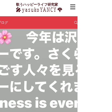
​歌うハッピーライフ研究家
🎤yasukoYANCY🌹
ブログ